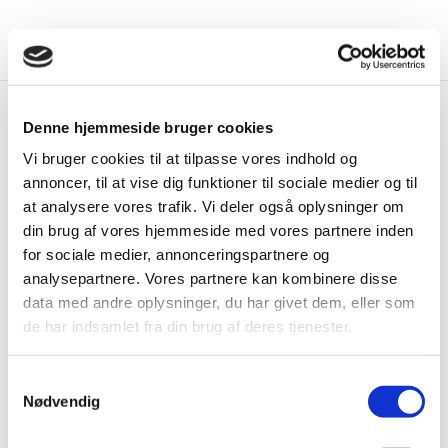
Denne hjemmeside bruger cookies
Vi bruger cookies til at tilpasse vores indhold og
Fitness
annoncer, til at vise dig funktioner til sociale medier og til
at analysere vores trafik. Vi deler også oplysninger om
Træning der foregår i motionslokalet kalder vi
fitnesstræning.
din brug af vores hjemmeside med vores partnere inden
for sociale medier, annonceringspartnere og
Alle personer over 15 år er velkommen til
analysepartnere. Vores partnere kan kombinere disse
fitnesstræning og kan vælge mellem forskellige
data med andre oplysninger, du har givet dem, eller som
abonnements, som alle gælder fri træning mellem kl.
de har indsamlet fra din brug af deres tjenester.
05:00 – 23:00, alle ugens dage. 12-14-årige er også
velkomne til at træne i følgeskab med en forælder,
Samtykkevalg
der er aktivt medlem.
Nødvendig
Abonnement typer og priser findes under
fanen
”Tilmelding”