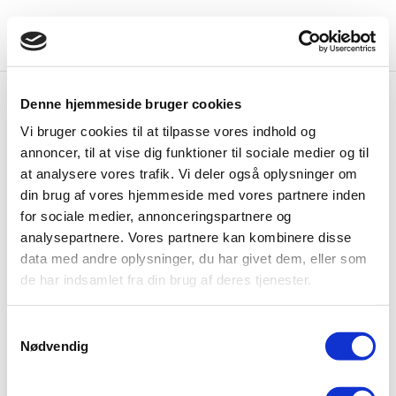
Denne hjemmeside bruger cookies
Vi bruger cookies til at tilpasse vores indhold og
Køb af nøgle
annoncer, til at vise dig funktioner til sociale medier og til
at analysere vores trafik. Vi deler også oplysninger om
Ved at trykke på nedenstående knap kan du indkøbe
din brug af vores hjemmeside med vores partnere inden
en nøgle, pris kr. 100,- som vil være din ejendom og
for sociale medier, annonceringspartnere og
dit medlemsskabsbevis.
analysepartnere. Vores partnere kan kombinere disse
Når du har foretaget betalingen, får du udleveret din
data med andre oplysninger, du har givet dem, eller som
nøglen i forbindelse med den obligatoriske
de har indsamlet fra din brug af deres tjenester.
instruktionstime som du booker under “Booking”.
Samtykkevalg
OBS: Vi har skiftet leverandør af nøgler og har derfor
Nødvendig
kunne sænke prisen fra kr. 200,- til kr. 100,- med
virkning fra medio maj 2018.