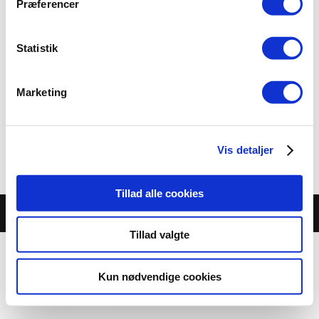
Præferencer
Genkøb af nøgle
Hvis du har mistet din nøgle SKAL du først meddele
Statistik
dette til os inden du køber en ny. Du kan ikke bestille
en ny nøgle før den gamle nøgle er slettet fra dit
medlemsskab.
Marketing
Køb nøgle
Vis detaljer
Tillad alle cookies
Hostet hos
ITL Webbureau
Tillad valgte
Kun nødvendige cookies