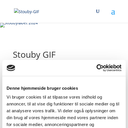
Stouby GIF
Har du en ide?
Stouby GIF er altid med på nye ideer, hvis man
Denne hjemmeside bruger cookies
ønsker at stå for det, eller kan skaffe de frivillige
Vi bruger cookies til at tilpasse vores indhold og
kræfter til aktiviteten:
Kontakt bestyrelsen
annoncer, til at vise dig funktioner til sociale medier og til
Årskontingent i Stouby
at analysere vores trafik. Vi deler også oplysninger om
din brug af vores hjemmeside med vores partnere inden
GIF
for sociale medier, annonceringspartnere og