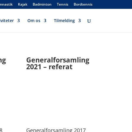
mnastik
Kajak
Badminton
Tennis
Bordtennis
viteter
Om os
Tilmelding
ng
Generalforsamling
2021 – referat
8
Generalforsamling 2017