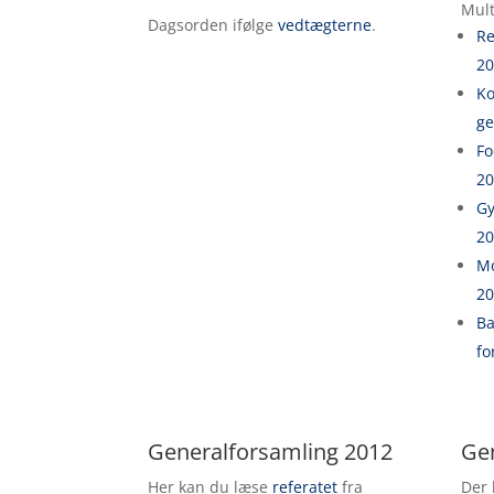
Mult
Dagsorden ifølge
vedtægterne
.
Re
20
Ko
ge
Fo
20
Gy
20
Mo
20
Ba
fo
Generalforsamling 2012
Ge
Her kan du læse
referatet
fra
Der 