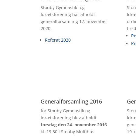
Stouby Gymnastik- og
Stou
Idrætsforening har afholdt
Idræ
generalforsamling 17. november
ordi
2020.
tirs
Re
Referat 2020
Ko
Generalforsamling 2016
Gen
for Stouby Gymnastik og
Stou
Idrætsforening blev afholdt
Idræ
torsdag den 24. november 2016
gene
kl. 19.30 i Stouby Multihus
19. 