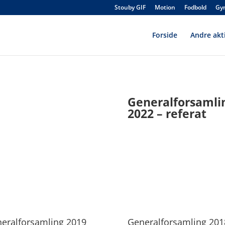
Stouby GIF
Motion
Fodbold
Gy
Forside
Andre akti
Generalforsamli
2022 – referat
eralforsamling 2019
Generalforsamling 201