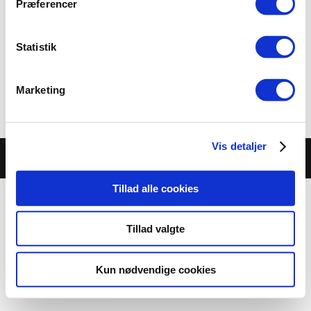
Men for at kunne realisere projektet, mangler vi en
Præferencer
tovholder til området. Her kan du læse lidt mere om
E-sport i Stouby
Statistik
Marketing
Vis detaljer
Hostet hos
ITL Webbureau
Tillad alle cookies
Tillad valgte
Kun nødvendige cookies