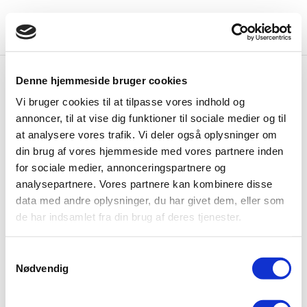
Denne hjemmeside bruger cookies
Stouby GIF 100 år
Vi bruger cookies til at tilpasse vores indhold og
af
Helene Fruelund
|
jan 21, 2025
|
Forside
annoncer, til at vise dig funktioner til sociale medier og til
at analysere vores trafik. Vi deler også oplysninger om
I 2026 er det 100 år siden, at Stouby GIF blev
din brug af vores hjemmeside med vores partnere inden
etableret. Dette 100-års jubilæum skal naturligvis
for sociale medier, annonceringspartnere og
fejres! Bestyrelsen i Stouby GIF er i fuld gang med
analysepartnere. Vores partnere kan kombinere disse
forberedelserne 🙂
data med andre oplysninger, du har givet dem, eller som
de har indsamlet fra din brug af deres tjenester.
Søger “old boys”-deltagere til E-sport
af
Helene Fruelund
|
jan 20, 2025
|
Forside
Samtykkevalg
Nødvendig
Har du lyst at være med? Der står allerede gode
mennesker klar til at hjælpe med den tekniske del.