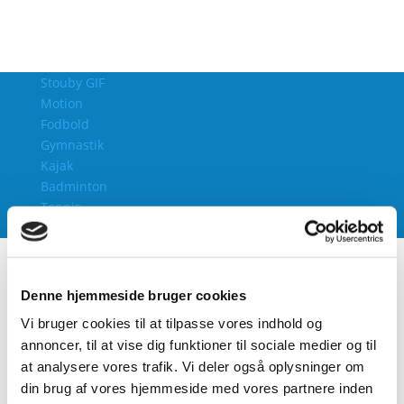
Stouby GIF
Motion
Fodbold
Gymnastik
Kajak
Badminton
Tennis
Bordtennis
Forside
Andre aktiviteter
Denne hjemmeside bruger cookies
Aktivitetspark
Vi bruger cookies til at tilpasse vores indhold og
E-sport
annoncer, til at vise dig funktioner til sociale medier og til
Høvdingebold
at analysere vores trafik. Vi deler også oplysninger om
Sommerfest i Stouby
din brug af vores hjemmeside med vores partnere inden
Tæppecurling