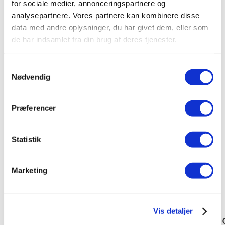
for sociale medier, annonceringspartnere og
Om os
analysepartnere. Vores partnere kan kombinere disse
Vedtægter
data med andre oplysninger, du har givet dem, eller som
Bestyrelse
de har indsamlet fra din brug af deres tjenester.
Generalforsamling
Stouby.nu
Stouby Multihus
Samtykkevalg
Presse
Nødvendig
Privatlivspolitik
Cookiepolitik
Præferencer
Tilmelding
Tilmelding
Vælg en side
Statistik
Marketing
Lodsedler 2017
Vis detaljer
19224781_10212749982293951_