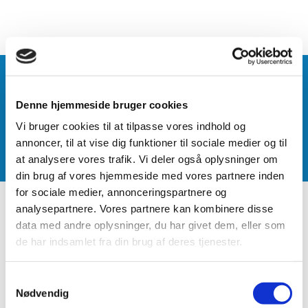
Stouby GIF
Motion
Fodbold
Denne hjemmeside bruger cookies
Gymnastik
Kajak
Vi bruger cookies til at tilpasse vores indhold og
Badminton
annoncer, til at vise dig funktioner til sociale medier og til
Tennis
at analysere vores trafik. Vi deler også oplysninger om
Bordtennis
din brug af vores hjemmeside med vores partnere inden
for sociale medier, annonceringspartnere og
Forside
analysepartnere. Vores partnere kan kombinere disse
Andre aktiviteter
data med andre oplysninger, du har givet dem, eller som
Aktivitetspark
de har indsamlet fra din brug af deres tjenester.
E-sport
Høvdingebold
Samtykkevalg
Sommerfest i Stouby
Nødvendig
Tæppecurling