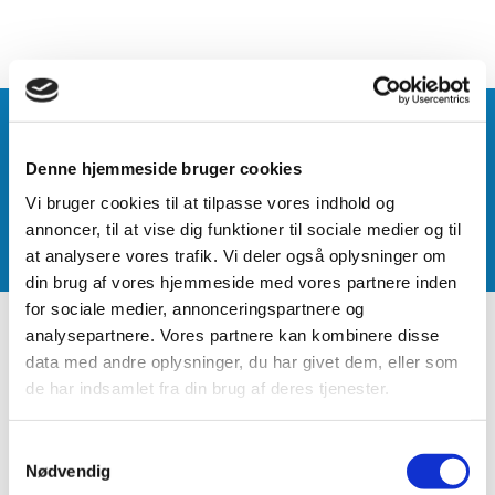
Stouby GIF
Motion
Fodbold
Denne hjemmeside bruger cookies
Gymnastik
Kajak
Vi bruger cookies til at tilpasse vores indhold og
Badminton
annoncer, til at vise dig funktioner til sociale medier og til
Tennis
at analysere vores trafik. Vi deler også oplysninger om
Bordtennis
din brug af vores hjemmeside med vores partnere inden
for sociale medier, annonceringspartnere og
Forside
analysepartnere. Vores partnere kan kombinere disse
Andre aktiviteter
data med andre oplysninger, du har givet dem, eller som
Aktivitetspark
de har indsamlet fra din brug af deres tjenester.
E-sport
Høvdingebold
Samtykkevalg
Sommerfest i Stouby
Nødvendig
Tæppecurling