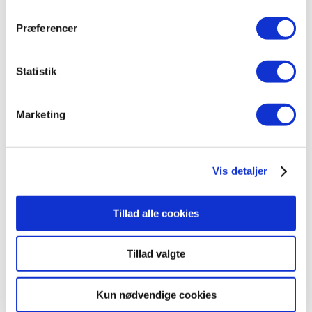
Om os
Vedtægter
Præferencer
Bestyrelse
Generalforsamling
Statistik
Stouby.nu
Stouby Multihus
Presse
Marketing
Privatlivspolitik
Cookiepolitik
Tilmelding
Tilmelding
Vis detaljer
Vælg en side
Tillad alle cookies
Program sommerfest
Tillad valgte
2017
Kun nødvendige cookies