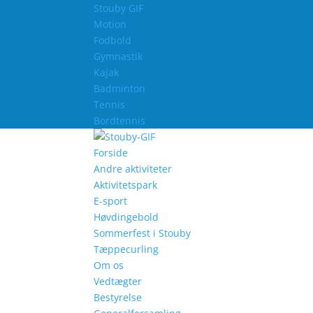
Stouby GIF
Motion
Fodbold
Gymnastik
Kajak
Badminton
Tennis
Bordtennis
Forside
Andre aktiviteter
Aktivitetspark
E-sport
Høvdingebold
Sommerfest i Stouby
Tæppecurling
Om os
Vedtægter
Bestyrelse