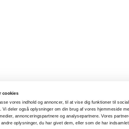
24
 cookies
passe vores indhold og annoncer, til at vise dig funktioner til soci
fik. Vi deler også oplysninger om din brug af vores hjemmeside m
 medier, annonceringspartnere og analysepartnere. Vores partne
ndre oplysninger, du har givet dem, eller som de har indsamlet 