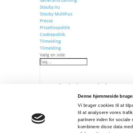
Generalforsamling
Stouby.nu
Stouby Multihus
Presse
Privatlivspolitik
Cookiepolitik
Tilmelding
Tilmelding
Vælg en side
Stoubyløbet Plakat20
Denne hjemmeside bruger
af
Helene Fruelund
|
maj 17, 2024
Vi bruger cookies til at til
til at analysere vores tra
partnere inden for sociale
kombinere disse data med a
Søg