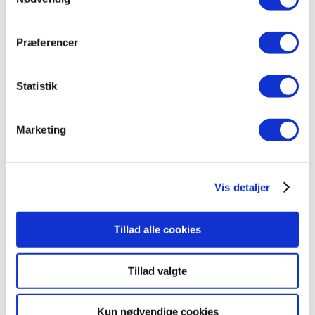
Om os
Vedtægter
Bestyrelse
Præferencer
Generalforsamling
Stouby.nu
Statistik
Stouby Multihus
Presse
Privatlivspolitik
Marketing
Cookiepolitik
Tilmelding
Tilmelding
Vælg en side
Vis detaljer
Tillad alle cookies
Resultater fra
Tillad valgte
Stoubyløbet 2025
af
Helene Fruelund
|
jul 24, 2025
Kun nødvendige cookies