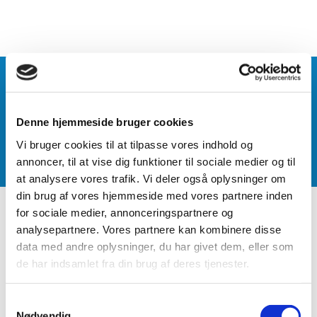
Stouby GIF
Motion
Fodbold
Gymnastik
Denne hjemmeside bruger cookies
Kajak
Vi bruger cookies til at tilpasse vores indhold og
Badminton
annoncer, til at vise dig funktioner til sociale medier og til
Tennis
Bordtennis
at analysere vores trafik. Vi deler også oplysninger om
din brug af vores hjemmeside med vores partnere inden
Forside
for sociale medier, annonceringspartnere og
Andre aktiviteter
analysepartnere. Vores partnere kan kombinere disse
Aktivitetspark
data med andre oplysninger, du har givet dem, eller som
E-sport
de har indsamlet fra din brug af deres tjenester.
Høvdingebold
Sommerfest i Stouby
Samtykkevalg
Tæppecurling
Nødvendig