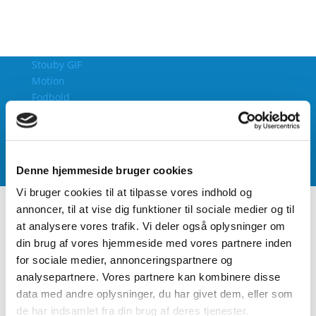
Stouby GIF
Motion
Fodbold
Gymnastik
Kajak
Badminton
Tennis
Denne hjemmeside bruger cookies
Bordtennis
Vi bruger cookies til at tilpasse vores indhold og
annoncer, til at vise dig funktioner til sociale medier og til
Forside
at analysere vores trafik. Vi deler også oplysninger om
Andre aktiviteter
Aktivitetspark
din brug af vores hjemmeside med vores partnere inden
E-sport
for sociale medier, annonceringspartnere og
Høvdingebold
analysepartnere. Vores partnere kan kombinere disse
Sommerfest i Stouby
data med andre oplysninger, du har givet dem, eller som
Tæppecurling
de har indsamlet fra din brug af deres tjenester.