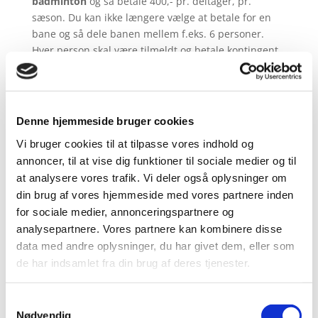
badminton
og så betale 400,- pr. deltager, pr.
sæson. Du kan ikke længere vælge at betale for en
bane og så dele banen mellem f.eks. 6 personer.
Hver person skal være tilmeldt og betale kontingent.
Alternativt kan du vælge at betale for et
årsabonnement
på 750,- kroner. Med et betalt
årsabonnement kan du deltage i et ubegrænset
Denne hjemmeside bruger cookies
antal aktiviteter. Vil du f.eks. spille badminton
onsdag aften og tirsdag formiddag kan du frit gøre
Vi bruger cookies til at tilpasse vores indhold og
dette med et årsabonnement. Hvis du får lyst til at
annoncer, til at vise dig funktioner til sociale medier og til
prøve tennis så er det også inkluderet i
at analysere vores trafik. Vi deler også oplysninger om
årsabonnementet.
din brug af vores hjemmeside med vores partnere inden
for sociale medier, annonceringspartnere og
Det betyder at du ikke længere har en fast tid på en
analysepartnere. Vores partnere kan kombinere disse
fast bane. Du kan komme og spille onsdage mellem
data med andre oplysninger, du har givet dem, eller som
18.00 og 21.00. Som udgangspunkt må der kun
de har indsamlet fra din brug af deres tjenester.
spilles double på banerne. Spilles der double og der
er nogen der venter på at få en bane så må man
spille en kamp færdig og så stille sig i køen og vente
Samtykkevalg
på at næste bane bliver ledig.
Nødvendig