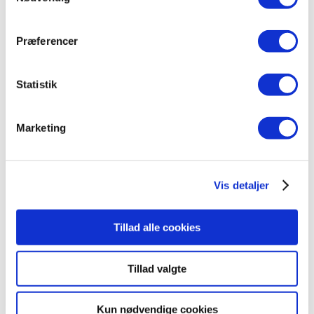
Er der ledige baner, og er der ikke nogen der venter
på at få en bane – vil det undtagelsesvist være tilladt
Præferencer
at spille single. Bliver der under afvikling af en
singlekamp kø til banerne, så er det tilladt at spille
Statistik
sættet færdigt og herefter stoppe kampen.
Håber vi ses til badminton!
Marketing
Vis detaljer
Tillad alle cookies
Tillad valgte
Seneste indlæg
Kontingentstrukturen i Stouby GIF
Kun nødvendige cookies