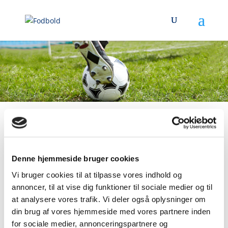
Tilmelding til fodbold:
Klik
her, for at komme til
Denne hjemmeside bruger cookies
hjemmesiden for Bjerre
Vi bruger cookies til at tilpasse vores indhold og
Herred fodbold
annoncer, til at vise dig funktioner til sociale medier og til
at analysere vores trafik. Vi deler også oplysninger om
din brug af vores hjemmeside med vores partnere inden
Om fodbold i Stouby
for sociale medier, annonceringspartnere og